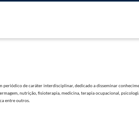
 periódico de caráter interdisciplinar, dedicado a disseminar conhecime
ermagem, nutrição, fisioterapia, medicina, terapia ocupacional, psicologi
ca entre outros.